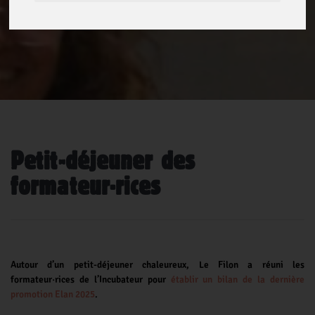
Petit-déjeuner des
formateur·rices
Autour d’un petit-déjeuner chaleureux, Le Filon a réuni les
formateur·rices de l’Incubateur pour
établir un bilan de la dernière
promotion Elan 2025
.