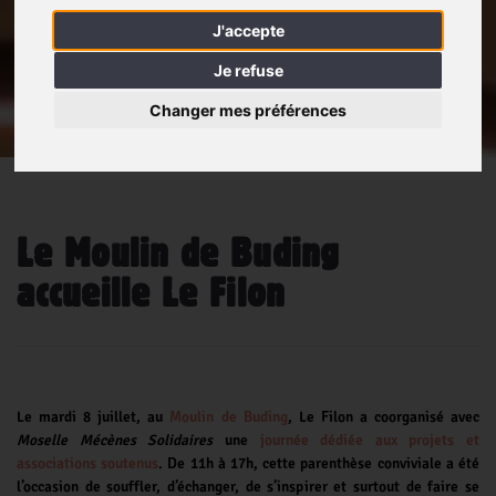
J'accepte
Je refuse
Changer mes préférences
Le Moulin de Buding
accueille Le Filon
Le mardi 8 juillet, au
Moulin de Buding
, Le Filon a coorganisé avec
Moselle Mécènes Solidaires
une
journée dédiée aux projets et
associations soutenus
. De 11h à 17h, cette parenthèse conviviale a été
l’occasion de souffler, d’échanger, de s’inspirer et surtout de faire se