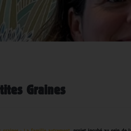
tites Graines
s graines : La famille autrement
,
projet incubé au sein de 