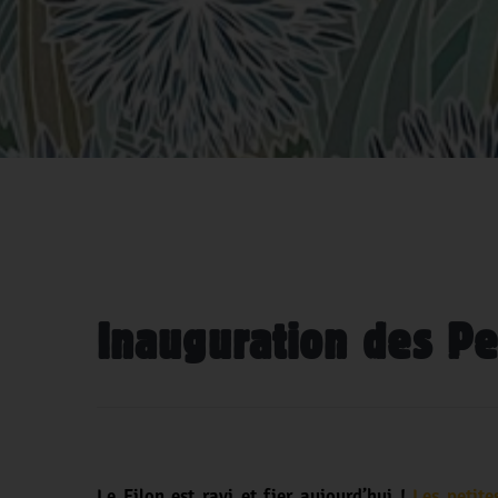
Inauguration des Pe
Le Filon est ravi et fier aujourd’hui !
Les petite